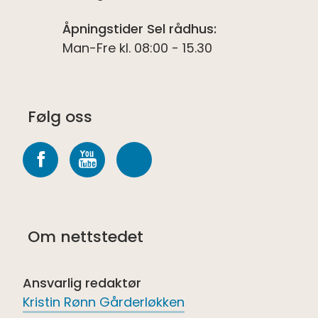
Åpningstider Sel rådhus:
Man-Fre kl. 08:00 - 15.30
Følg oss
Følg
Følg
Følg
oss
oss
oss
på
på
på
Om nettstedet
Facebook
youtube
Spotify
Ansvarlig redaktør
Kristin Rønn Gårderløkken