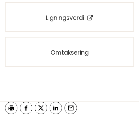
Ligningsverdi
Omtaksering
Skriv ut
Del på Facebook
Del på Twitter
Del på LinkedIn
Tips en venn