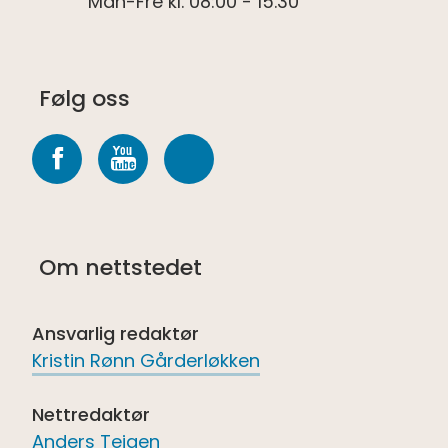
Man-Fre kl. 08:00 - 15.30
Følg oss
Følg
Følg
Følg
oss
oss
oss
på
på
på
Om nettstedet
Facebook
youtube
Spotify
Ansvarlig redaktør
Kristin Rønn Gårderløkken
Nettredaktør
Anders Teigen