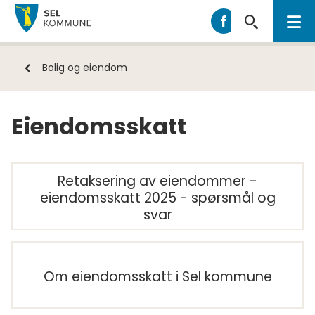
Sel
Sel
kommune
kommune
på
Du
Bolig og eiendom
Facebook
er
her:
Eiendomsskatt
Retaksering av eiendommer -
eiendomsskatt 2025 - spørsmål og
svar
Om eiendomsskatt i Sel kommune