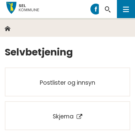
Sel
Sel
kommune
kommune
på
Hjem
Du
Facebook
er
her:
Selvbetjening
Postlister og innsyn
Skjema