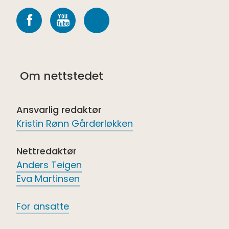
Følg
Følg
Følg
oss
oss
oss
på
på
på
Om nettstedet
Facebook
youtube
Spotify
Ansvarlig redaktør
Kristin Rønn Gårderløkken
Nettredaktør
Anders Teigen
Eva Martinsen
For ansatte