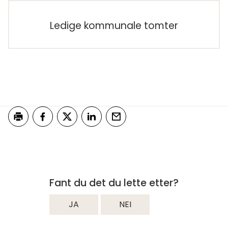
Ledige kommunale tomter
Skriv ut
Del på Facebook
Del på Twitter
Del på LinkedIn
Tips en venn
Fant du det du lette etter?
JA
NEI