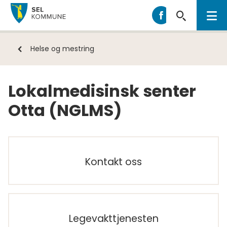
Sel
Sel
kommune
kommune
på
Du
Helse og mestring
Facebook
er
her:
Lokalmedisinsk senter
Otta (NGLMS)
Kontakt oss
Legevakttjenesten