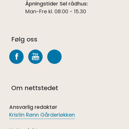
Åpningstider Sel rådhus:
Man-Fre kl. 08:00 - 15.30
Følg oss
Følg
Følg
Følg
oss
oss
oss
på
på
på
Om nettstedet
Facebook
youtube
Spotify
Ansvarlig redaktør
Kristin Rønn Gårderløkken