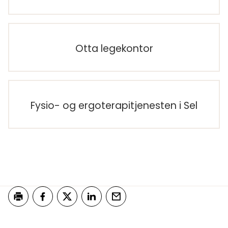
Otta legekontor
Fysio- og ergoterapitjenesten i Sel
Skriv ut
Del på Facebook
Del på Twitter
Del på LinkedIn
Tips en venn