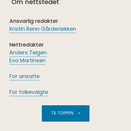
Om nettstedet
Facebook
youtube
Spotify
Ansvarlig redaktør
Kristin Rønn Gårderløkken
Nettredaktør
Anders Teigen
Eva Martinsen
For ansatte
For folkevalgte
TIL TOPPEN