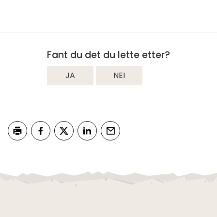
Fant du det du lette etter?
JA
NEI
Skriv ut
Del på Facebook
Del på Twitter
Del på LinkedIn
Tips en venn