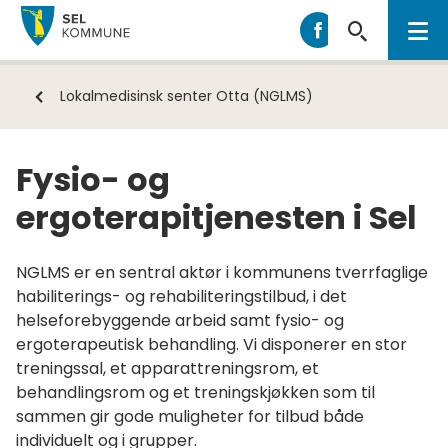
Sel
Sel
kommune
kommune
på
Du
Lokalmedisinsk senter Otta (NGLMS)
Facebook
er
her:
Fysio- og
ergoterapitjenesten i Sel
NGLMS er en sentral aktør i kommunens tverrfaglige
habiliterings- og rehabiliteringstilbud, i det
helseforebyggende arbeid samt fysio- og
ergoterapeutisk behandling. Vi disponerer en stor
treningssal, et apparattreningsrom, et
behandlingsrom og et treningskjøkken som til
sammen gir gode muligheter for tilbud både
individuelt og i grupper.