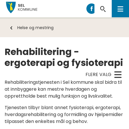
Sel
Sel
kommune
kommune
på
Du
Helse og mestring
Facebook
er
her:
Rehabilitering -
ergoterapi og fysioterapi
FLERE VALG
Rehabiliteringstjenesten i Sel kommune skal bidra til
at innbyggere kan mestre hverdagen og
opprettholde best mulig funksjon og livskvalitet.
Tjenesten tilbyr blant annet fysioterapi, ergoterapi,
hverdagsrehabilitering og formidling av hjelpemidler
tilpasset den enkeltes mål og behov.