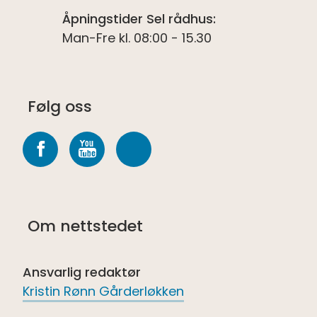
Åpningstider Sel rådhus:
Man-Fre kl. 08:00 - 15.30
Følg oss
Følg
Følg
Følg
oss
oss
oss
på
på
på
Om nettstedet
Facebook
youtube
Spotify
Ansvarlig redaktør
Kristin Rønn Gårderløkken