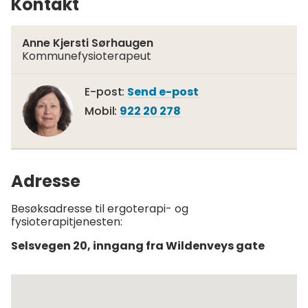
Kontakt
Anne Kjersti Sørhaugen
Kommunefysioterapeut
Til
E-post
Send e-post
Anne
Mobil
922 20 278
Kjersti
Sørhaugen
Adresse
Besøksadresse til ergoterapi- og
fysioterapitjenesten:
Selsvegen 20, inngang fra Wildenveys gate