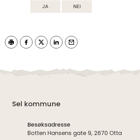
JA
NEI
Skriv ut
Del på Facebook
Del på Twitter
Del på LinkedIn
Tips en venn
Sel kommune
Besøksadresse
Botten Hansens gate 9, 2670 Otta