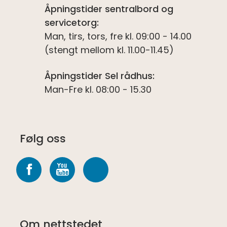
Åpningstider sentralbord og
servicetorg:
Man, tirs, tors, fre kl. 09:00 - 14.00
(stengt mellom kl. 11.00-11.45)
Åpningstider Sel rådhus:
Man-Fre kl. 08:00 - 15.30
Følg oss
Følg
Følg
Følg
oss
oss
oss
på
på
på
Om nettstedet
Facebook
youtube
Spotify