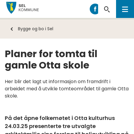
Sel
Sel
kommune
kommune
på
Du
Bygge og bo i Sel
Facebook
er
her:
Planer for tomta til
gamle Otta skole
Her blir det lagt ut informasjon om framdrift i
arbeidet med å utvikle tomteområdet til gamle Otta
skole.
På det åpne folkemøtet i Otta kulturhus
24.03.25 presenterte tre utvalgte