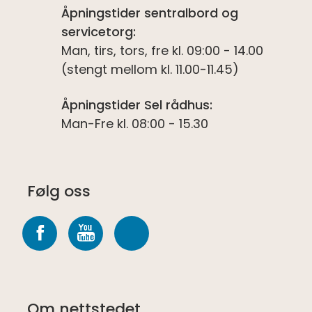
Åpningstider sentralbord og
servicetorg:
Man, tirs, tors, fre kl. 09:00 - 14.00
(stengt mellom kl. 11.00-11.45)
Åpningstider Sel rådhus:
Man-Fre kl. 08:00 - 15.30
Følg oss
Følg
Følg
Følg
oss
oss
oss
på
på
på
Om nettstedet
Facebook
youtube
Spotify