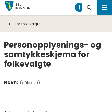
Sel
Sel
kommune
kommune
på
Du
For folkevalgte
Facebook
er
her:
Personopplysnings- og
samtykkeskjema for
folkevalgte
Navn:
(påkrevd)