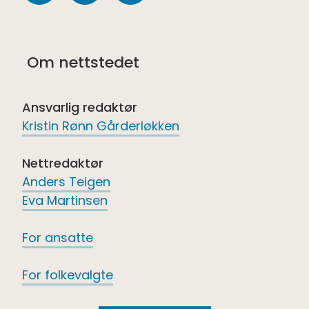
Følg
Følg
Følg
oss
oss
oss
på
på
på
Om nettstedet
Facebook
youtube
Spotify
Ansvarlig redaktør
Kristin Rønn Gårderløkken
Nettredaktør
Anders Teigen
Eva Martinsen
For ansatte
For folkevalgte