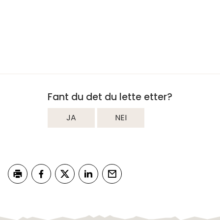
Fant du det du lette etter?
JA
NEI
Skriv ut
Del på Facebook
Del på Twitter
Del på LinkedIn
Tips en venn