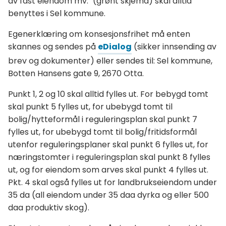
av fast eiendom mv." (grønt skjema) skal alltid
benyttes i Sel kommune.
Egenerklæring om konsesjonsfrihet må enten
skannes og sendes på
eDialog
(sikker innsending av
brev og dokumenter) eller sendes til: Sel kommune,
Botten Hansens gate 9, 2670 Otta.
Punkt 1, 2 og 10 skal alltid fylles ut. For bebygd tomt
skal punkt 5 fylles ut, for ubebygd tomt til
bolig/hytteformål i reguleringsplan skal punkt 7
fylles ut, for ubebygd tomt til bolig/fritidsformål
utenfor reguleringsplaner skal punkt 6 fylles ut, for
næringstomter i reguleringsplan skal punkt 8 fylles
ut, og for eiendom som arves skal punkt 4 fylles ut.
Pkt. 4 skal også fylles ut for landbrukseiendom under
35 da (all eiendom under 35 daa dyrka og eller 500
daa produktiv skog).