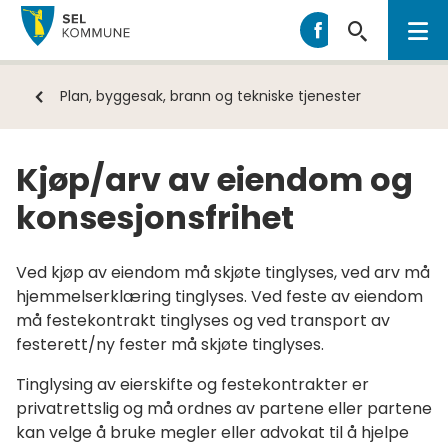
Sel
Sel
kommune
kommune
på
Du
Plan, byggesak, brann og tekniske tjenester
Facebook
er
her:
Kjøp/arv av eiendom og
konsesjonsfrihet
Ved kjøp av eiendom må skjøte tinglyses, ved arv må
hjemmelserklæring tinglyses. Ved feste av eiendom
må festekontrakt tinglyses og ved transport av
festerett/ny fester må skjøte tinglyses.
Tinglysing av eierskifte og festekontrakter er
privatrettslig og må ordnes av partene eller partene
kan velge å bruke megler eller advokat til å hjelpe