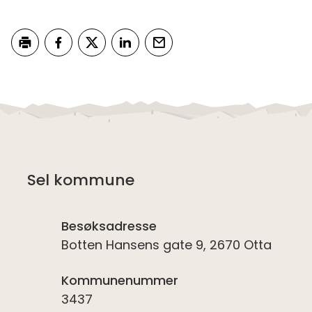
Skriv ut
Del på Facebook
Del på Twitter
Del på LinkedIn
Tips en venn
Sel kommune
Besøksadresse
Botten Hansens gate 9, 2670 Otta
Kommunenummer
3437