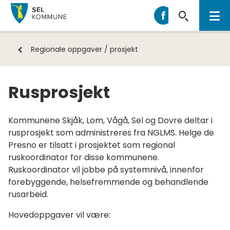
Sel
Sel
kommune
kommune
på
Du
Regionale oppgaver / prosjekt
Facebook
er
her:
Rusprosjekt
Kommunene Skjåk, Lom, Vågå, Sel og Dovre deltar i
rusprosjekt som administreres fra NGLMS. Helge de
Presno er tilsatt i prosjektet som regional
ruskoordinator for disse kommunene.
Ruskoordinator vil jobbe på systemnivå, innenfor
forebyggende, helsefremmende og behandlende
rusarbeid.
Hovedoppgaver vil være: