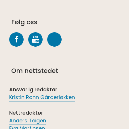
Følg oss
Følg
Følg
Følg
oss
oss
oss
på
på
på
Om nettstedet
Facebook
youtube
Spotify
Ansvarlig redaktør
Kristin Rønn Gårderløkken
Nettredaktør
Anders Teigen
Eva Martinsen