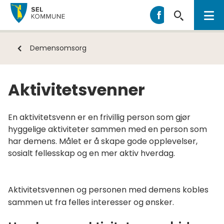
Sel
Sel
kommune
kommune
på
Du
Demensomsorg
Facebook
er
her:
Aktivitetsvenner
En aktivitetsvenn er en frivillig person som gjør
hyggelige aktiviteter sammen med en person som
har demens. Målet er å skape gode opplevelser,
sosialt fellesskap og en mer aktiv hverdag.
Aktivitetsvennen og personen med demens kobles
sammen ut fra felles interesser og ønsker.