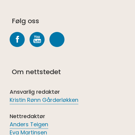
Følg oss
Følg
Følg
Følg
oss
oss
oss
på
på
på
Om nettstedet
Facebook
youtube
Spotify
Ansvarlig redaktør
Kristin Rønn Gårderløkken
Nettredaktør
Anders Teigen
Eva Martinsen