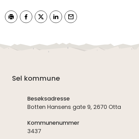
Skriv ut
Del på Facebook
Del på Twitter
Del på LinkedIn
Tips en venn
Sel kommune
Besøksadresse
Botten Hansens gate 9, 2670 Otta
Kommunenummer
3437