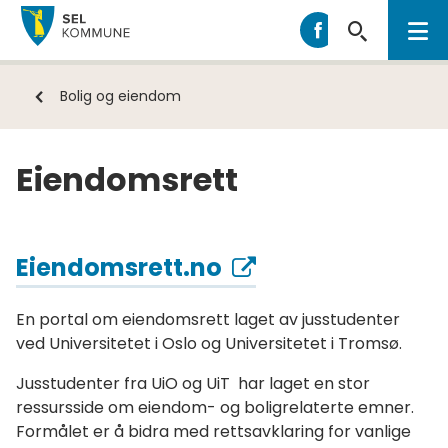
Sel
Sel
kommune
kommune
på
Du
Bolig og eiendom
Facebook
er
her:
Eiendomsrett
Eiendomsrett.no
En portal om eiendomsrett laget av jusstudenter
ved Universitetet i Oslo og Universitetet i Tromsø.
Jusstudenter fra UiO og UiT har laget en stor
ressursside om eiendom- og boligrelaterte emner.
Formålet er å bidra med rettsavklaring for vanlige