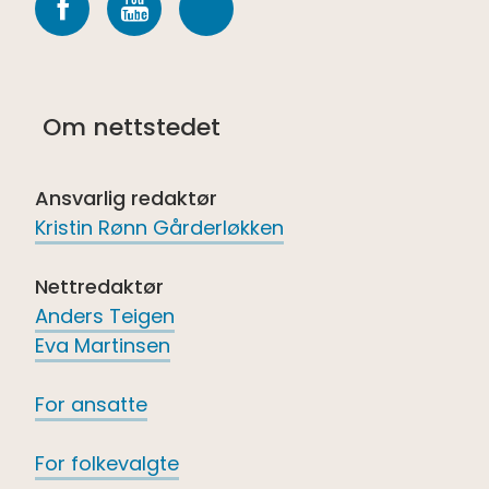
Følg
Følg
Følg
oss
oss
oss
på
på
på
Om nettstedet
Facebook
youtube
Spotify
Ansvarlig redaktør
Kristin Rønn Gårderløkken
Nettredaktør
Anders Teigen
Eva Martinsen
For ansatte
For folkevalgte