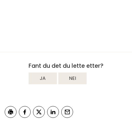
Fant du det du lette etter?
JA
NEI
Skriv ut
Del på Facebook
Del på Twitter
Del på LinkedIn
Tips en venn