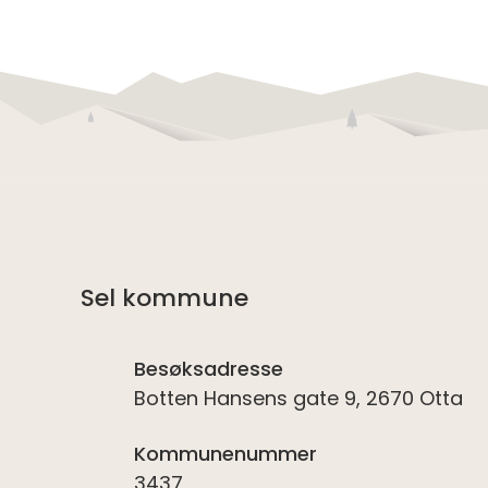
Abonner på RSS
Skriv ut
Del på Facebook
Del på Twitter
Del på LinkedIn
Tips en venn
Sel kommune
Besøksadresse
Botten Hansens gate 9, 2670 Otta
Kommunenummer
3437