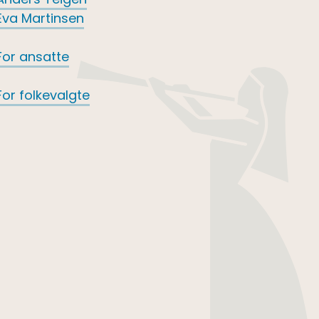
Eva Martinsen
For ansatte
For folkevalgte