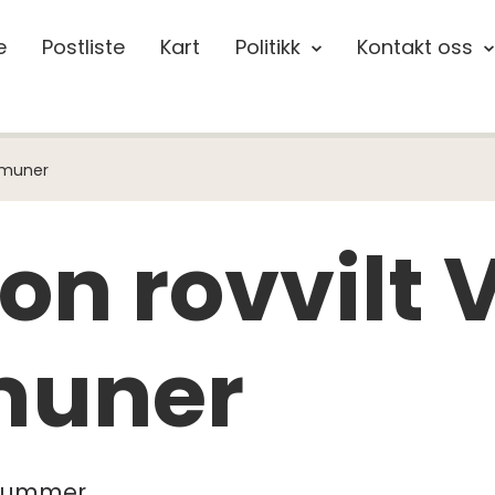
e
Postliste
Kart
Politikk
Kontakt oss
mmuner
on rovvilt
muner
onnummer