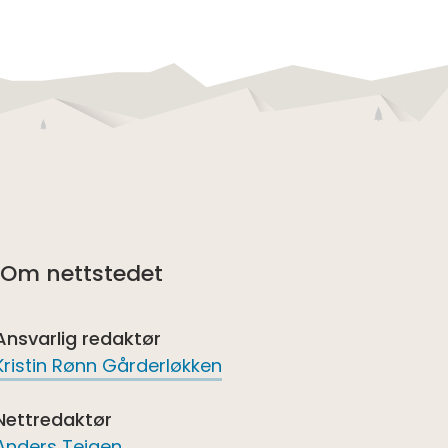
Om nettstedet
Ansvarlig redaktør
Kristin Rønn Gårderløkken
Nettredaktør
Anders Teigen