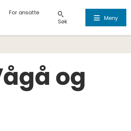
For ansatte
Meny
Søk
 Vågå og