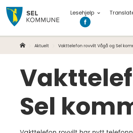
Lesehjelp
Translat
Sel
Sel
kommune
kommune
på
Facebook
Hjem
Du
Aktuelt
Vakttelefon rovvilt Vågå og Sel ko
er
her:
Vakttelef
Sel kom
Vakttelefon rovvilt har nytt telef