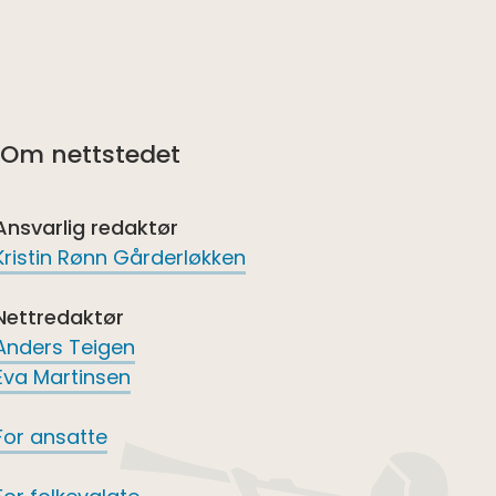
Om nettstedet
Ansvarlig redaktør
Kristin Rønn Gårderløkken
Nettredaktør
Anders Teigen
Eva Martinsen
For ansatte