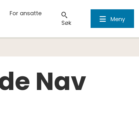
For ansatte
Meny
Søk
lede Nav