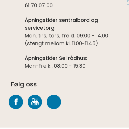
61 70 07 00
Åpningstider sentralbord og
servicetorg:
Man, tirs, tors, fre kl. 09:00 - 14.00
(stengt mellom kl. 11.00-11.45)
Åpningstider Sel rådhus:
Man-Fre kl. 08:00 - 15.30
Følg oss
Følg
Følg
Følg
oss
oss
oss
på
på
på