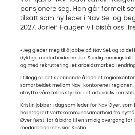
pensjonere seg. Han går formelt sett 
tilsatt som ny leder i Nav Sel og begy
2027. Jarleif Haugen vil bistå oss fre
«Jeg gleder meg til å jobbe på Nav Sel, og ta 
dyktige medarbeiderne der. Særlig meningsfullt 
og med rekruttering i et arbeidsmarked i endring
I tillegg er det spennende å lede et regionkontor
samarbeidet mellom Nav-kontorene i regionen, o
utnytte våre felles styrker i et arbeidsliv i omstill
Kristin jobber i dag som leder for Nav Øyer, som
helintegrert vertskommunesamarbeid fra nyttår. «
Øyer først, for å bidra til en smidig overgang f
medarbeiderne», sier Kristin.