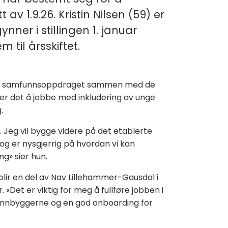
av 1.9.26. Kristin Nilsen (59) er
nner i stillingen 1. januar
m til årsskiftet.
del i samfunnsoppdraget sammen med de
er det å jobbe med inkludering av unge
.
. Jeg vil bygge videre på det etablerte
g er nysgjerrig på hvordan vi kan
ing» sier hun.
 blir en del av Nav Lillehammer-Gausdal i
Det er viktig for meg å fullføre jobben i
or innbyggerne og en god onboarding for