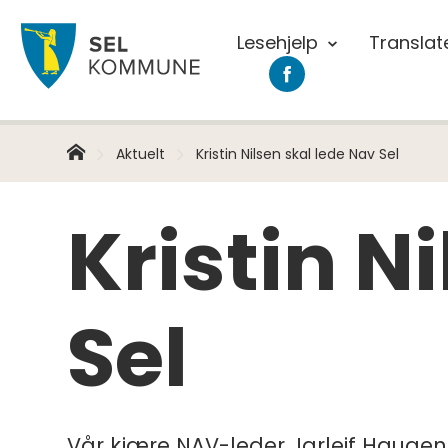
Lesehjelp
Translat
Sel
Sel
kommune
kommune
på
Facebook
Hjem
Du
Aktuelt
Kristin Nilsen skal lede Nav Sel
er
her:
Kristin N
Sel
Vår kjære NAV-leder Jarleif Haugen