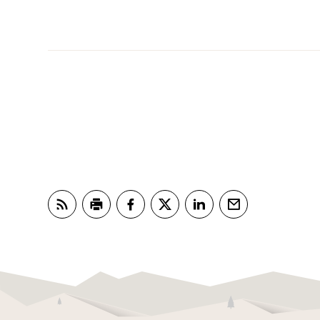
Abonner på RSS
Skriv ut
Del på Facebook
Del på Twitter
Del på LinkedIn
Tips en venn