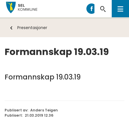
Sel
Sel
kommune
kommune
på
Du
Presentasjoner
Facebook
er
her:
Formannskap 19.03.19
Formannskap 19.03.19
Publisert av
Anders Teigen
Publisert
21.03.2019 12.36