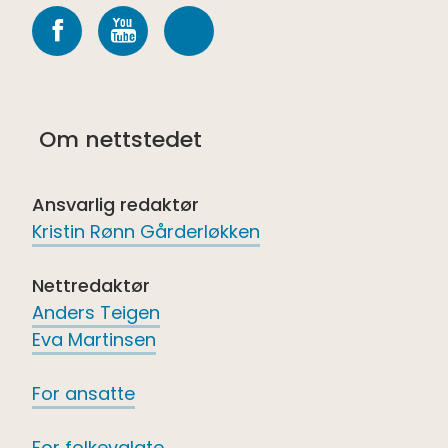
Følg
Følg
Følg
oss
oss
oss
på
på
på
Om nettstedet
Facebook
youtube
Spotify
Ansvarlig redaktør
Kristin Rønn Gårderløkken
Nettredaktør
Anders Teigen
Eva Martinsen
For ansatte
For folkevalgte