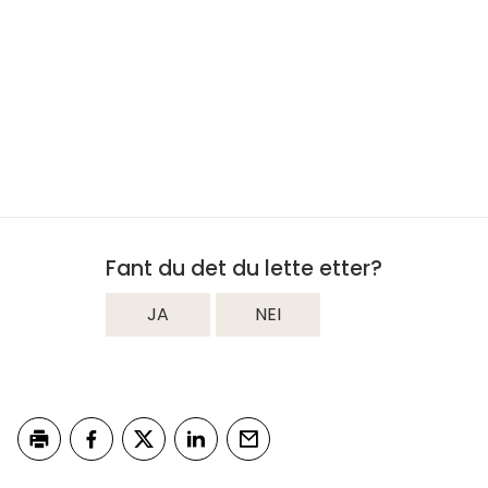
Fant du det du lette etter?
JA
NEI
Skriv ut
Del på Facebook
Del på Twitter
Del på LinkedIn
Tips en venn