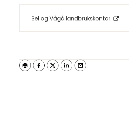
Sel og Vågå landbrukskontor
Skriv ut
Del på Facebook
Del på Twitter
Del på LinkedIn
Tips en venn