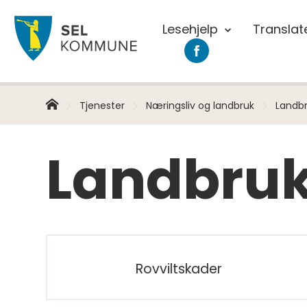
Lesehjelp
Translat
Sel
Sel
kommune
kommune
på
Facebook
Hjem
Du
Tjenester
Næringsliv og landbruk
Landb
er
her:
Landbru
Rovviltskader