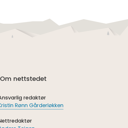
Om nettstedet
Ansvarlig redaktør
Kristin Rønn Gårderløkken
Nettredaktør