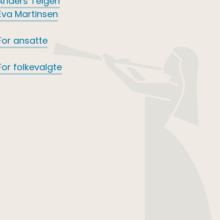
Anders Teigen
Eva Martinsen
For ansatte
For folkevalgte