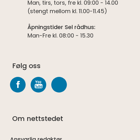
Man, tirs, tors, fre kl. 09:00 - 14.00
(stengt mellom kl. 11.00-11.45)
Åpningstider Sel rådhus:
Man-Fre kl. 08:00 - 15.30
Følg oss
Følg
Følg
Følg
oss
oss
oss
på
på
på
Om nettstedet
Facebook
youtube
Spotify
Ansvarlig redaktør