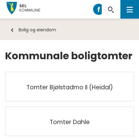
Sel
Sel
kommune
kommune
på
Du
Bolig og eiendom
Facebook
er
her:
Kommunale boligtomter
Tomter Bjølstadmo II (Heidal)
Tomter Dahle