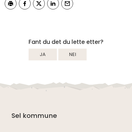
Skriv ut
Del på Facebook
Del på Twitter
Del på LinkedIn
Tips en venn
Fant du det du lette etter?
JA
NEI
Sel kommune