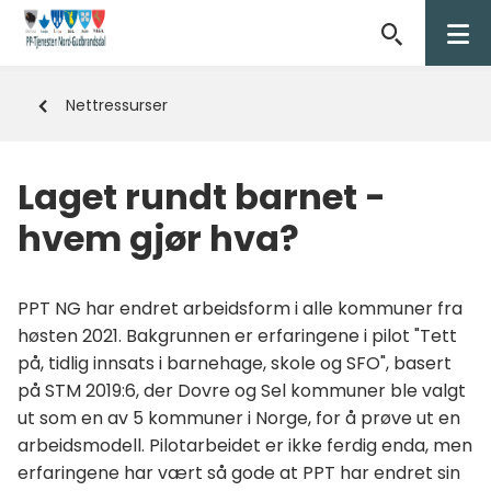
PP-
tjenesten
Du
Nettressurser
i
er
her:
Nord-
Laget rundt barnet -
Gudbrandsdalen
hvem gjør hva?
PPT NG har endret arbeidsform i alle kommuner fra
høsten 2021. Bakgrunnen er erfaringene i pilot "Tett
på, tidlig innsats i barnehage, skole og SFO", basert
på STM 2019:6, der Dovre og Sel kommuner ble valgt
ut som en av 5 kommuner i Norge, for å prøve ut en
arbeidsmodell. Pilotarbeidet er ikke ferdig enda, men
erfaringene har vært så gode at PPT har endret sin