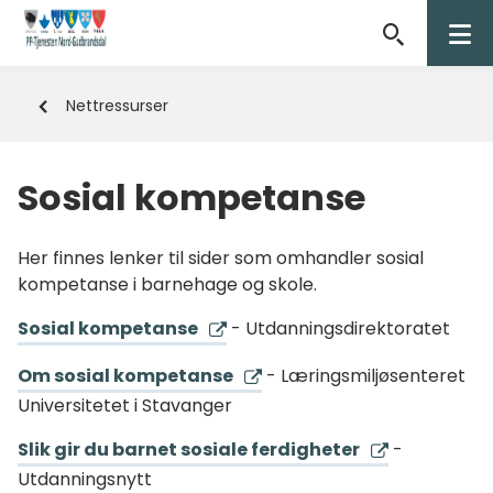
PP-
tjenesten
Du
Nettressurser
i
er
her:
Nord-
Sosial kompetanse
Gudbrandsdalen
Her finnes lenker til sider som omhandler sosial
kompetanse i barnehage og skole.
Sosial kompetanse
- Utdanningsdirektoratet
Om sosial kompetanse
- Læringsmiljøsenteret
Universitetet i Stavanger
Slik gir du barnet sosiale ferdigheter
-
Utdanningsnytt